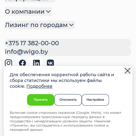
О компании
Лизинг по городам
+375 17 382-00-00
info@wigo.by
Политика обработки
Для обеспечения корректной работы сайта и
персональных данных
сбора статистики мы используем файлы
cookie.
Подробнее
Политика файлов cookie
Настройки cookie
Ответственное раскрытие
Принять
Отклонить
Настройки
информации о недостатках систем
безопасности
Включая cookie сторонних сервисов (Google, Meta), что может
предусматривать трансграничную передачу данных в
© 2026 ООО "ВИГО Финанс". УНП 192981714,
государства с ненадлежащим уровнем защиты. Нажимая
«Принять», вы соглашаетесь с использованием cookie и
Минск, ул. Мстиславца 24, офис 172
передачей данных