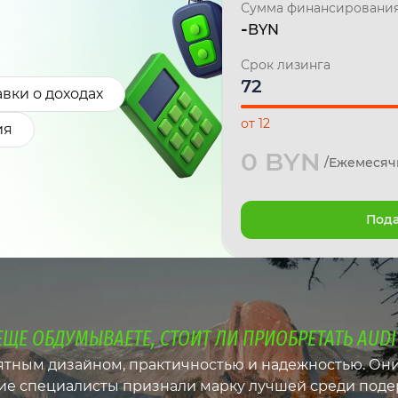
Сумма финансировани
-
BYN
Срок лизинга
вки о доходах
от 12
ия
0 BYN
/Ежемесяч
Пода
ЕЩЕ ОБДУМЫВАЕТЕ, СТОИТ ЛИ ПРИОБРЕТАТЬ AUDI
тным дизайном, практичностью и надежностью. Они
кие специалисты признали марку лучшей среди под