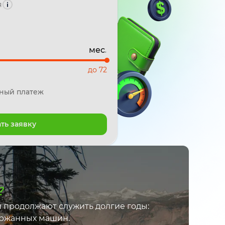
я
мес.
до 72
ный платеж
ть заявку
?
 продолжают служить долгие годы:
ержанных машин.