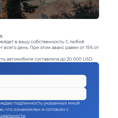
о.
рейдет в вашу собственность. С любой
всего день. При этом аванс равен от 15% от
сть автомобиля составляла до 20 000 USD.
рждаю подлинность указанных мной
, что ознакомлен и согласен с
циальности