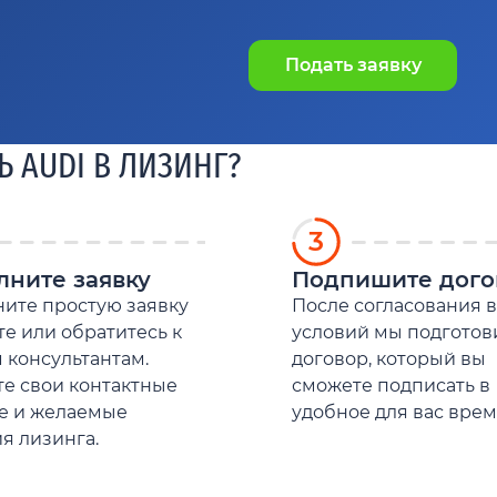
Подать заявку
 AUDI В ЛИЗИНГ?
3
лните заявку
Подпишите дого
ите простую заявку
После согласования в
те или обратитесь к
условий мы подгото
 консультантам.
договор, который вы
е свои контактные
сможете подписать в
е и желаемые
удобное для вас врем
я лизинга.