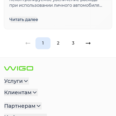
при использовании личного автомобиля
приводит к существенным
дополнительным тратам. Если постепенно
Читать далее
и практически незаметно или, наоборот,
резко увеличился расход топлива, то на это
есть свои […]
1
2
3
Услуги
Клиентам
Партнерам