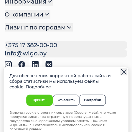
Информация
О компании
Лизинг по городам
+375 17 382-00-00
info@wigo.by
Политика обработки
Для обеспечения корректной работы сайта и
персональных данных
сбора статистики мы используем файлы
cookie.
Подробнее
Политика файлов cookie
Настройки cookie
Ответственное раскрытие
Принять
Отклонить
Настройки
информации о недостатках систем
безопасности
Включая cookie сторонних сервисов (Google, Meta), что может
предусматривать трансграничную передачу данных в
© 2026 ООО "ВИГО Финанс". УНП 192981714,
государства с ненадлежащим уровнем защиты. Нажимая
«Принять», вы соглашаетесь с использованием cookie и
Минск, ул. Мстиславца 24, офис 172
передачей данных