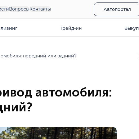
ости
Вопросы
Контакты
Автопортал
 лизинг
Трейд-ин
Выкуп
томобиля: передний или задний?
ривод автомобиля:
дний?