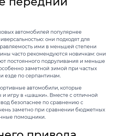
е передний
ковых автомобилей популярнее
иверсальностью: они подходят для
правляемость ими в меньшей степени
шины часто рекомендуются новичкам: они
уют постоянного подруливания и меньше
 особенно заметной зимой при частых
и езде по серпантинам.
портивные автомобили, которые
 и игру в «шашки». Вместе с отличной
ивод безопаснее по сравнению с
чень заметно при сравнении бюджетных
ронные помощники.
него привода