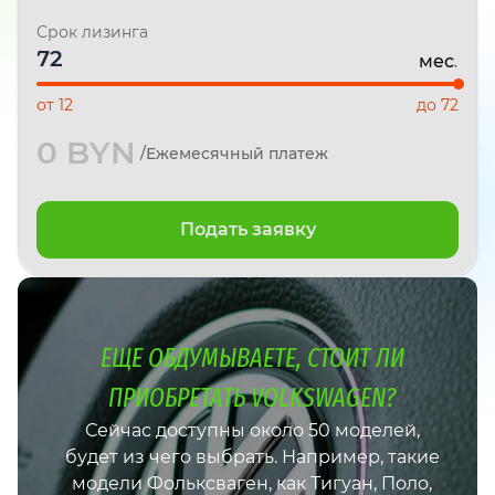
Срок лизинга
мес.
от 12
до 72
0 BYN
/Ежемесячный платеж
Подать заявку
ЕЩЕ ОБДУМЫВАЕТЕ, СТОИТ ЛИ
ПРИОБРЕТАТЬ VOLKSWAGEN?
Сейчас доступны около 50 моделей,
будет из чего выбрать. Например, такие
модели Фольксваген, как Тигуан, Поло,