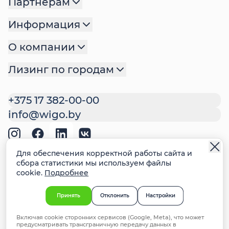
Партнерам
Информация
О компании
Лизинг по городам
+375 17 382-00-00
info@wigo.by
Политика обработки
Для обеспечения корректной работы сайта и
персональных данных
сбора статистики мы используем файлы
cookie.
Подробнее
Политика файлов cookie
Настройки cookie
Ответственное раскрытие
Принять
Отклонить
Настройки
информации о недостатках систем
безопасности
Включая cookie сторонних сервисов (Google, Meta), что может
предусматривать трансграничную передачу данных в